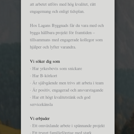
att arbetet utförs med hög kvalitet, rätt
engagemang och enligt tidsplan.
Hos Lagans Byggnads får du vara med och
bygga hållbara projekt för framtiden –
tillsammans med engagerade kollegor som
hjälper och lyfter varandra.
Vi söker dig som
· Har yrkesbevis som snickare
· Har B-körkort
· Är självgående men trivs att arbeta i team
· Är positiv, engagerad och ansvarstagande
· Har ett högt kvalitetstänk och god
servicekänsla
Vi erbjuder
· Ett omväxlande arbete i spännande projekt
· Ett tryggt familjeföretag med stark