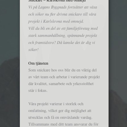
Vi på Lagans Byggnads fortsätter att växa
och söker nu fler drivna snickare till våra
projekt i Karlskrona med omnejd.
Vill du bli en del av ett familjeföretag med
stark sammanhållning, spännande projekt
och framtidstro? Då kanske det är dig vi
söker!
Om tjänsten
Som snickare hos oss blir du en viktig del
av vårt team och arbetar i varierande projekt
där kvalitet, samarbete och yrkesstolthet
står i fokus.
Våra projekt varierar i storlek och
omfattning, vilket ger dig möjlighet att
utvecklas och få en omväxlande vardag.
Tillsammans med ditt team ansvarar du för