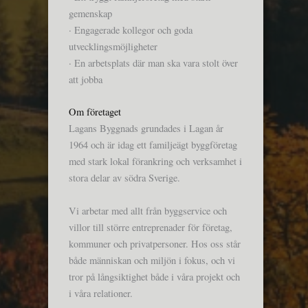
gemenskap
· Engagerade kollegor och goda
utvecklingsmöjligheter
· En arbetsplats där man ska vara stolt över
att jobba
Om företaget
Lagans Byggnads grundades i Lagan år
1964 och är idag ett familjeägt byggföretag
med stark lokal förankring och verksamhet i
stora delar av södra Sverige.
Vi arbetar med allt från byggservice och
villor till större entreprenader för företag,
kommuner och privatpersoner. Hos oss står
både människan och miljön i fokus, och vi
tror på långsiktighet både i våra projekt och
i våra relationer.