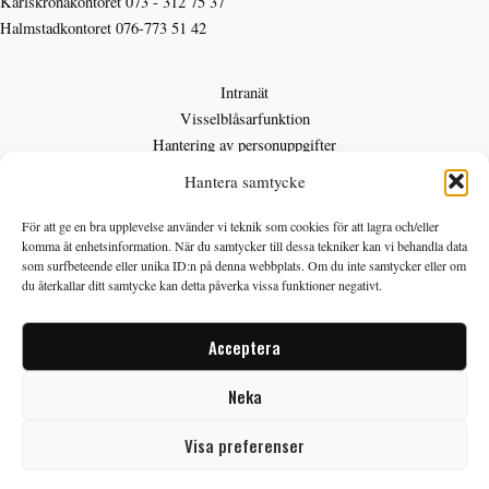
Karlskronakontoret
073 - 312 75 37
Halmstadkontoret
076-773 51 42
Intranät
Visselblåsarfunktion
Hantering av personuppgifter
Hantera samtycke
För att ge en bra upplevelse använder vi teknik som cookies för att lagra och/eller
Felanmälan
komma åt enhetsinformation. När du samtycker till dessa tekniker kan vi behandla data
som surfbeteende eller unika ID:n på denna webbplats. Om du inte samtycker eller om
Ladda ner blankett
du återkallar ditt samtycke kan detta påverka vissa funktioner negativt.
Felanmalan@lagansbyggnads.se
Acceptera
Neka
Copyright © 2026 Lagans Byggnads AB
Visa preferenser