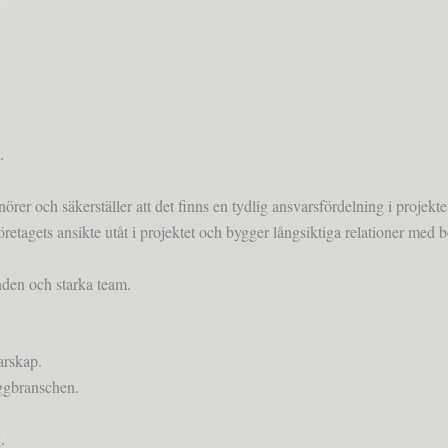
.
er och säkerställer att det finns en tydlig ansvarsfördelning i projektets
retagets ansikte utåt i projektet och bygger långsiktiga relationer med b
nden och starka team.
arskap.
yggbranschen.
.