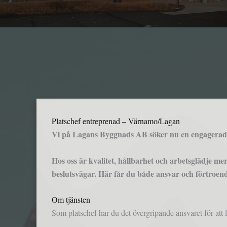
Platschef entreprenad – Värnamo/Lagan
Vi på Lagans Byggnads AB söker nu en engagerad 
Hos oss är kvalitet, hållbarhet och arbetsglädje me
beslutsvägar. Här får du både ansvar och förtroende
Om tjänsten
Som platschef har du det övergripande ansvaret för att 