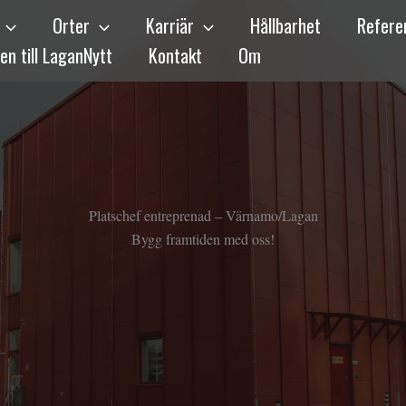
Orter
Karriär
Hållbarhet
Refere
n till LaganNytt
Kontakt
Om
Platschef entreprenad – Värnamo/Lagan
Bygg framtiden med oss!