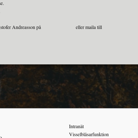
se.
n
istofer Andreasson på
070 – 276 52 09
eller maila till
jobb@lagansbygg
Intranät
Visselblåsarfunktion
o