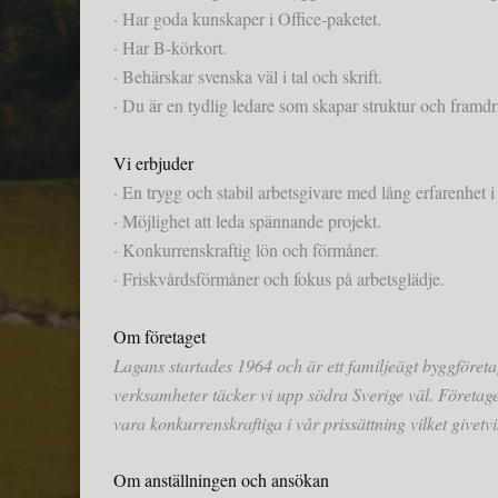
· Har goda kunskaper i Office-paketet.
· Har B-körkort.
· Behärskar svenska väl i tal och skrift.
· Du är en tydlig ledare som skapar struktur och framd
Vi erbjuder
· En trygg och stabil arbetsgivare med lång erfarenhet 
· Möjlighet att leda spännande projekt.
· Konkurrenskraftig lön och förmåner.
· Friskvårdsförmåner och fokus på arbetsglädje.
Om företaget
Lagans startades 1964 och är ett familjeägt byggföre
verksamheter täcker vi upp södra Sverige väl. Företag
vara konkurrenskraftiga i vår prissättning vilket givetv
Om anställningen och ansökan