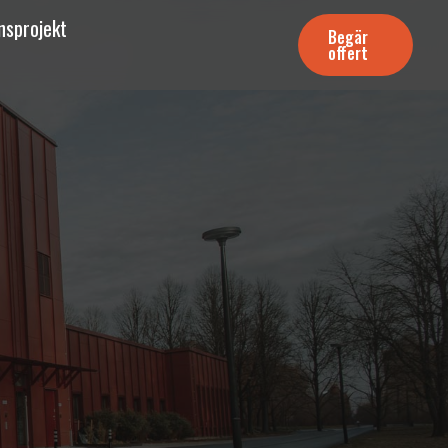
nsprojekt
Begär
offert