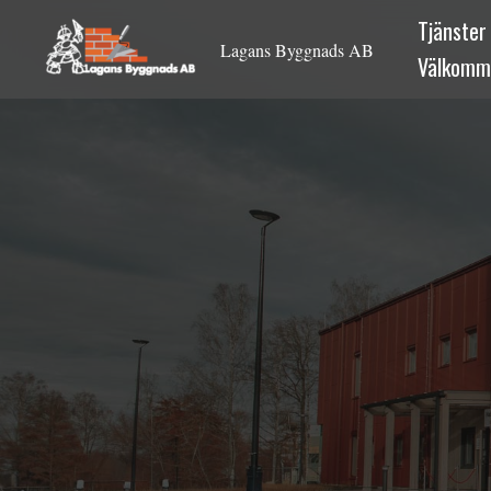
Hoppa
Tjänster
till
Lagans Byggnads AB
Välkomme
innehåll