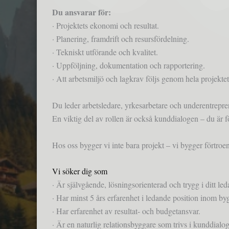
Du ansvarar för:
· Projektets ekonomi och resultat.
· Planering, framdrift och resursfördelning.
· Tekniskt utförande och kvalitet.
· Uppföljning, dokumentation och rapportering.
· Att arbetsmiljö och lagkrav följs genom hela projektet
Du leder arbetsledare, yrkesarbetare och underentreprenör
En viktig del av rollen är också kunddialogen – du är fö
Hos oss bygger vi inte bara projekt – vi bygger förtroe
Vi söker dig som
· Är självgående, lösningsorienterad och trygg i ditt led
· Har minst 5 års erfarenhet i ledande position inom b
· Har erfarenhet av resultat- och budgetansvar.
· Är en naturlig relationsbyggare som trivs i kunddialog