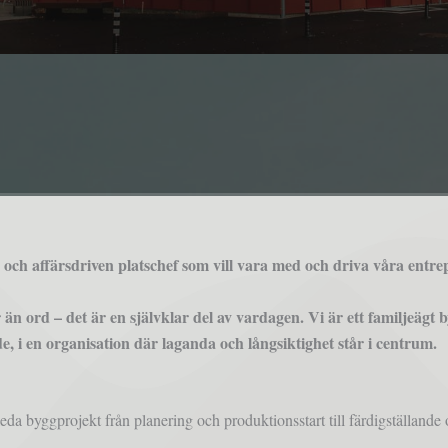
och affärsdriven platschef som vill vara med och driva våra ent
r än ord – det är en självklar del av vardagen. Vi är ett familjeägt
, i en organisation där laganda och långsiktighet står i centrum.
leda byggprojekt från planering och produktionsstart till färdigställande