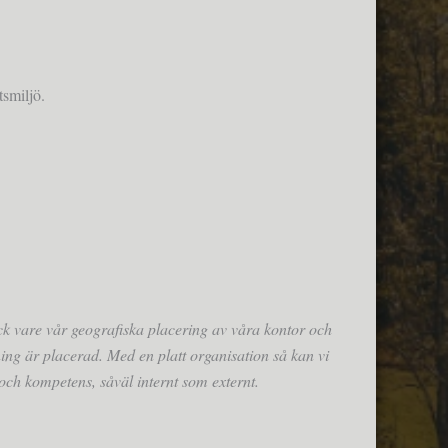
tsmiljö.
k vare vår geografiska placering av våra kontor och
ng är placerad. Med en platt organisation så kan vi
t och kompetens, såväl internt som externt.